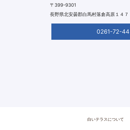
〒399-9301
長野県北安曇郡白馬村落倉高原１４７
0261-72-44
白いテラスについて