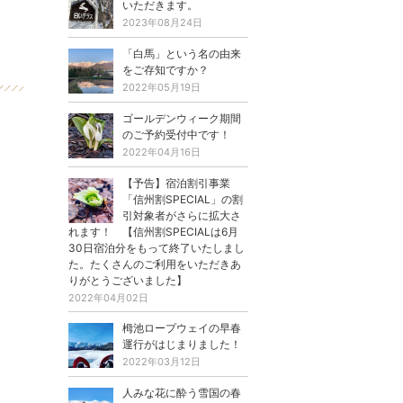
いただきます。
2023年08月24日
「白馬」という名の由来
をご存知ですか？
2022年05月19日
ゴールデンウィーク期間
のご予約受付中です！
2022年04月16日
【予告】宿泊割引事業
「信州割SPECIAL」の割
引対象者がさらに拡大さ
れます！ 【信州割SPECIALは6月
30日宿泊分をもって終了いたしまし
た。たくさんのご利用をいただきあ
りがとうございました】
2022年04月02日
栂池ロープウェイの早春
運行がはじまりました！
2022年03月12日
人みな花に酔う雪国の春